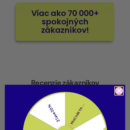
Viac ako 70 000+
spokojných
zákazníkov!
Recenzie zákazníkov
Buďte prvý, kto napíše recenziu
Mrzí nás to...
Zľava 20%
Napísať recenziu