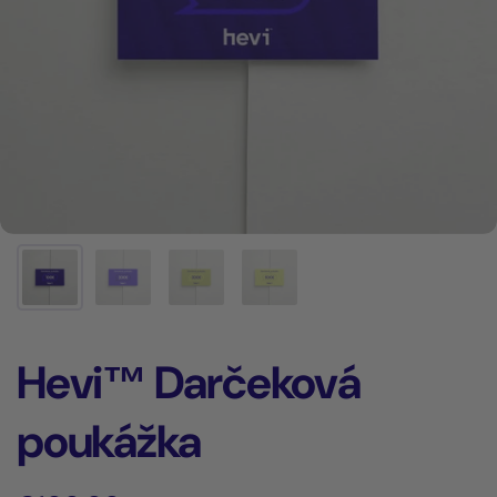
Hevi™ Darčeková
poukážka