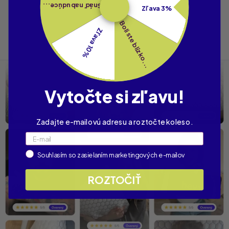
Snáď nabudúce...
Zľava 3%
Boli ste blízko...
Zľava 10%
Vytočte si zľavu!
Zadajte e-mailovú adresu a roztočte koleso.
Email
Label
Souhlasím so zasielaním marketingových e-mailov
ROZTOČIŤ