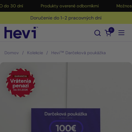
Preskočiť na obsah
do 30 dní
Produkty overené odborníkmi
Možnosť 
Doručenie do 1-2 pracovných dní
0
Otvoriť nák
Otvo
Domov
/
Kolekcie
/
Hevi™ Darčeková poukážka