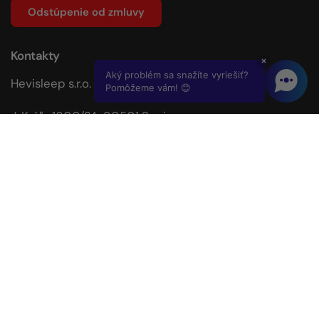
Odstúpenie od zmluvy
Kontakty
×
Aký problém sa snažíte vyriešiť?
Hevisleep s.r.o.
Pomôžeme vám! 😊
J. Kráľa 1600/3A, 90501 Senica
podpora@hevisleep.sk
+421 951 095 248
Dizajnované a Vyvinuté spoločnosťou
dpMarketingGroup
Email
Phone
Facebook
Instagram
YouTube