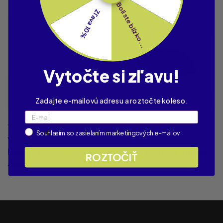
Boli ste blízko...
Zľava 10%
Vytočte si zľavu!
Zadajte e-mailovú adresu a roztočte koleso.
Email
18 recenzií
8 recenzií
Label
Souhlasím so zasielaním marketingových e-mailov
V predaji od €69,95
€89,95
Hevi™ Pillow Junior
Hevi™ Blanket Junior
ROZTOČIŤ
40x50