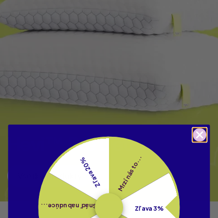
Hevi™ Pre Deti
Mrzí nás to...
Zľava 20%
Všetky produkty
Snáď nabudúce...
Zľava 3%