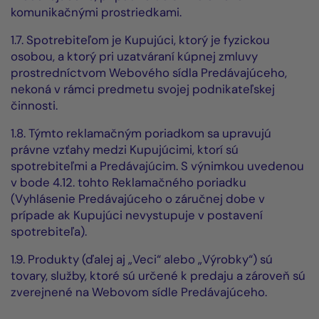
komunikačnými prostriedkami.
1.7. Spotrebiteľom je Kupujúci, ktorý je fyzickou
osobou, a ktorý pri uzatváraní kúpnej zmluvy
prostredníctvom Webového sídla Predávajúceho,
nekoná v rámci predmetu svojej podnikateľskej
činnosti.
1.8. Týmto reklamačným poriadkom sa upravujú
právne vzťahy medzi Kupujúcimi, ktorí sú
spotrebiteľmi a Predávajúcim. S výnimkou uvedenou
v bode 4.12. tohto Reklamačného poriadku
(Vyhlásenie Predávajúceho o záručnej dobe v
prípade ak Kupujúci nevystupuje v postavení
spotrebiteľa).
1.9. Produkty (ďalej aj „Veci“ alebo „Výrobky“) sú
tovary, služby, ktoré sú určené k predaju a zároveň sú
zverejnené na Webovom sídle Predávajúceho.