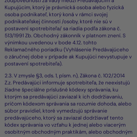
zodpovednosti za vady medzi Predávajúcim a
Kupujúcim, ktorý je právnická osoba alebo fyzická
osoba podnikateľ, ktorý koná v rámci svojej
podnikateľskej činnosti /osoby, ktoré nie sú v
postavení spotrebiteľa/ sa riadia podľa zákona č.
513/1991 Zb. Obchodný zákonník v platnom znení. S
výnimkou uvedenou v bode 4.12. tohto
Reklamačného poriadku (Vyhlásenie Predávajúceho
o záručnej dobe v prípade ak Kupujúci nevystupuje v
postavení spotrebiteľa).
2.3. V zmysle §3, ods. 1, písm. n), Zákona č. 102/2014
Z.z. Predávajúci informuje spotrebiteľa, že neexistujú
žiadne špeciálne príslušné kódexy správania, ku
ktorým sa predávajúci zaviazal k ich dodržiavaniu,
pričom kódexom správania sa rozumie dohoda, alebo
súbor pravidiel, ktoré vymedzujú správanie
predávajúceho, ktorý sa zaviazal dodržiavať tento
kódex správania vo vzťahu k jednej alebo viacerým
osobitným obchodným praktikám, alebo obchodným