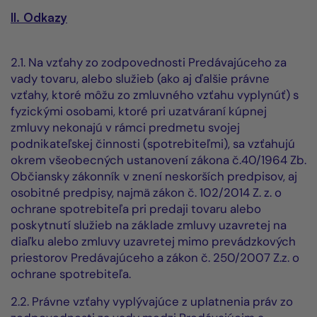
II. Odkazy
2.1. Na vzťahy zo zodpovednosti Predávajúceho za
vady tovaru, alebo služieb (ako aj ďalšie právne
vzťahy, ktoré môžu zo zmluvného vzťahu vyplynúť) s
fyzickými osobami, ktoré pri uzatváraní kúpnej
zmluvy nekonajú v rámci predmetu svojej
podnikateľskej činnosti (spotrebiteľmi), sa vzťahujú
okrem všeobecných ustanovení zákona č.40/1964 Zb.
Občiansky zákonník v znení neskorších predpisov, aj
osobitné predpisy, najmä zákon č. 102/2014 Z. z. o
ochrane spotrebiteľa pri predaji tovaru alebo
poskytnutí služieb na základe zmluvy uzavretej na
diaľku alebo zmluvy uzavretej mimo prevádzkových
priestorov Predávajúceho a zákon č. 250/2007 Z.z. o
ochrane spotrebiteľa.
2.2. Právne vzťahy vyplývajúce z uplatnenia práv zo