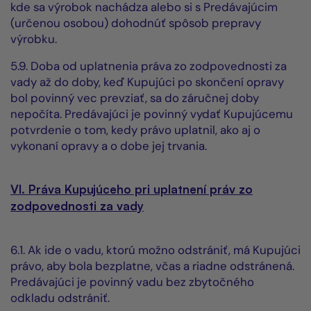
kde sa výrobok nachádza alebo si s Predávajúcim
(určenou osobou) dohodnúť spôsob prepravy
výrobku.
5.9. Doba od uplatnenia práva zo zodpovednosti za
vady až do doby, keď Kupujúci po skončení opravy
bol povinný vec prevziať, sa do záručnej doby
nepočíta. Predávajúci je povinný vydať Kupujúcemu
potvrdenie o tom, kedy právo uplatnil, ako aj o
vykonaní opravy a o dobe jej trvania.
VI. Práva Kupujúceho pri uplatnení práv zo
zodpovednosti za vady
6.1. Ak ide o vadu, ktorú možno odstrániť, má Kupujúci
právo, aby bola bezplatne, včas a riadne odstránená.
Predávajúci je povinný vadu bez zbytočného
odkladu odstrániť.