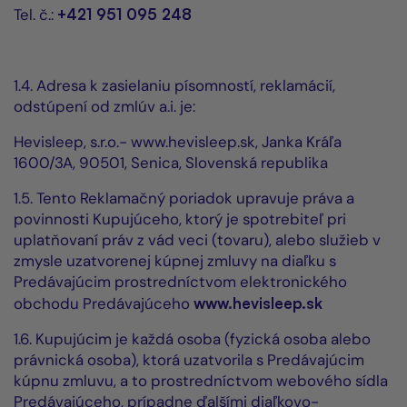
Tel. č.:
+421 951 095 248
1.4. Adresa k zasielaniu písomností, reklamácií,
odstúpení od zmlúv a.i. je:
Hevisleep, s.r.o.- www.hevisleep.sk, Janka Kráľa
1600/3A, 90501, Senica, Slovenská republika
1.5. Tento Reklamačný poriadok upravuje práva a
povinnosti Kupujúceho, ktorý je spotrebiteľ pri
uplatňovaní práv z vád veci (tovaru), alebo služieb v
zmysle uzatvorenej kúpnej zmluvy na diaľku s
Predávajúcim prostredníctvom elektronického
obchodu Predávajúceho
www.hevisleep.sk
1.6. Kupujúcim je každá osoba (fyzická osoba alebo
právnická osoba), ktorá uzatvorila s Predávajúcim
kúpnu zmluvu, a to prostredníctvom webového sídla
Predávajúceho, prípadne ďalšími diaľkovo-