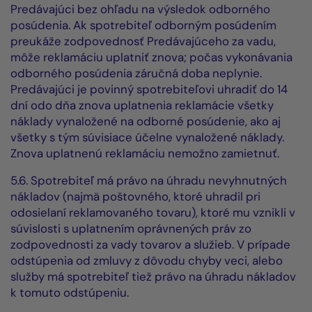
Predávajúci bez ohľadu na výsledok odborného
posúdenia. Ak spotrebiteľ odborným posúdením
preukáže zodpovednosť Predávajúceho za vadu,
môže reklamáciu uplatniť znova; počas vykonávania
odborného posúdenia záručná doba neplynie.
Predávajúci je povinný spotrebiteľovi uhradiť do 14
dní odo dňa znova uplatnenia reklamácie všetky
náklady vynaložené na odborné posúdenie, ako aj
všetky s tým súvisiace účelne vynaložené náklady.
Znova uplatnenú reklamáciu nemožno zamietnuť.
5.6. Spotrebiteľ má právo na úhradu nevyhnutných
nákladov (najmä poštovného, ktoré uhradil pri
odosielaní reklamovaného tovaru), ktoré mu vznikli v
súvislosti s uplatnením oprávnených práv zo
zodpovednosti za vady tovarov a služieb. V prípade
odstúpenia od zmluvy z dôvodu chyby veci, alebo
služby má spotrebiteľ tiež právo na úhradu nákladov
k tomuto odstúpeniu.