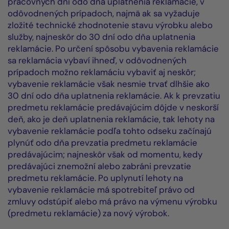
pracovných dní odo dňa uplatnenia reklamácie, v
odôvodnených prípadoch, najmä ak sa vyžaduje
zložité technické zhodnotenie stavu výrobku alebo
služby, najneskôr do 30 dní odo dňa uplatnenia
reklamácie. Po určení spôsobu vybavenia reklamácie
sa reklamácia vybaví ihneď, v odôvodnených
prípadoch možno reklamáciu vybaviť aj neskôr;
vybavenie reklamácie však nesmie trvať dlhšie ako
30 dní odo dňa uplatnenia reklamácie. Ak k prevzatiu
predmetu reklamácie predávajúcim dôjde v neskorší
deň, ako je deň uplatnenia reklamácie, tak lehoty na
vybavenie reklamácie podľa tohto odseku začínajú
plynúť odo dňa prevzatia predmetu reklamácie
predávajúcim; najneskôr však od momentu, kedy
predávajúci znemožní alebo zabráni prevzatie
predmetu reklamácie. Po uplynutí lehoty na
vybavenie reklamácie má spotrebiteľ právo od
zmluvy odstúpiť alebo má právo na výmenu výrobku
(predmetu reklamácie) za nový výrobok.