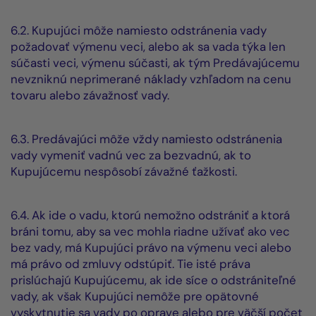
6.2. Kupujúci môže namiesto odstránenia vady
požadovať výmenu veci, alebo ak sa vada týka len
súčasti veci, výmenu súčasti, ak tým Predávajúcemu
nevzniknú neprimerané náklady vzhľadom na cenu
tovaru alebo závažnosť vady.
6.3. Predávajúci môže vždy namiesto odstránenia
vady vymeniť vadnú vec za bezvadnú, ak to
Kupujúcemu nespôsobí závažné ťažkosti.
6.4. Ak ide o vadu, ktorú nemožno odstrániť a ktorá
bráni tomu, aby sa vec mohla riadne užívať ako vec
bez vady, má Kupujúci právo na výmenu veci alebo
má právo od zmluvy odstúpiť. Tie isté práva
prislúchajú Kupujúcemu, ak ide síce o odstrániteľné
vady, ak však Kupujúci nemôže pre opätovné
vyskytnutie sa vady po oprave alebo pre väčší počet