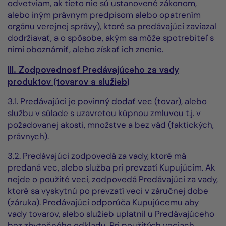
odvetviam, ak tieto nie sú ustanovené zákonom,
alebo iným právnym predpisom alebo opatrením
orgánu verejnej správy), ktoré sa predávajúci zaviazal
dodržiavať, a o spôsobe, akým sa môže spotrebiteľ s
nimi oboznámiť, alebo získať ich znenie.
III. Zodpovednosť Predávajúceho za vady
produktov (tovarov a služieb)
3.1. Predávajúci je povinný dodať vec (tovar), alebo
službu v súlade s uzavretou kúpnou zmluvou t.j. v
požadovanej akosti, množstve a bez vád (faktických,
právnych).
3.2. Predávajúci zodpovedá za vady, ktoré má
predaná vec, alebo služba pri prevzatí Kupujúcim. Ak
nejde o použité veci, zodpovedá Predávajúci za vady,
ktoré sa vyskytnú po prevzatí veci v záručnej dobe
(záruka). Predávajúci odporúča Kupujúcemu aby
vady tovarov, alebo služieb uplatnil u Predávajúceho
bez zbytočného odkladu. Pri použitých veciach