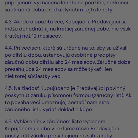
pripojenom vyznačená lehota na použitie, neskončí
sa záručná doba pred uplynutím tejto lehoty.
4.3. Ak ide o použitú vec, Kupujúci a Predávajúci sa
môžu dohodnúť aj na kratšej záručnej dobe, nie však
kratšej než 12 mesiacov.
4.4. Pri veciach, ktoré sú určené na to, aby sa užívali
po dlhšiu dobu, ustanovujú osobitné predpisy
záručnú dobu dlhšiu ako 24 mesiacov. Záručná doba
presahujúca 24 mesiacov sa môže týkať i len
niektorej súčiastky veci.
4.5. Na žiadosť Kupujúceho je Predávajúci povinný
poskytnúť záruku písomnou formou (záručný list). Ak
to povaha veci umožňuje, postačí namiesto
záručného listu vydať doklad o kúpe.
4.6. Vyhlásením v záručnom liste vydanom
Kupujúcemu alebo v reklame môže Predávajúci
poskytnúť záruku presahujúcu rozsah záruky