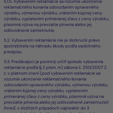
5.1.5. Vybavením reklamácie sa rozumie ukončenie
reklamačného konania odovzdaním opraveného
výrobku, výmenou výrobku, vrátením kúpnej ceny
výrobku, vyplatením primeranej zľavy z ceny výrobku,
písomná výzva na prevzatie plnenia alebo jej
odôvodnené zamietnutie,
5.2. Vybavením reklamácie nie je dotknuté právo
spotrebiteľa na náhradu škody podľa osobitného
predpisu.
5.3. Predávajúci je povinný určiť spôsob vybavenia
reklamácie podľa § 2 písm. m) zákona č. 250/2007 Z.
z. v platnom znení (
pod v
ybavením reklamácie sa
rozumie ukončenie reklamačného konania
odovzdaním opraveného výrobku, výmenou výrobku,
vrátením kúpnej ceny výrobku, vyplatením
primeranej zľavy z ceny výrobku, písomná výzva na
prevzatie plnenia alebo jej odôvodnené zamietnutie
)
ihneď, v zložitých prípadoch najneskôr do 3