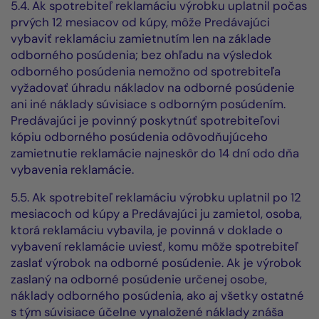
5.4. Ak spotrebiteľ reklamáciu výrobku uplatnil počas
prvých 12 mesiacov od kúpy, môže Predávajúci
vybaviť reklamáciu zamietnutím len na základe
odborného posúdenia; bez ohľadu na výsledok
odborného posúdenia nemožno od spotrebiteľa
vyžadovať úhradu nákladov na odborné posúdenie
ani iné náklady súvisiace s odborným posúdením.
Predávajúci je povinný poskytnúť spotrebiteľovi
kópiu odborného posúdenia odôvodňujúceho
zamietnutie reklamácie najneskôr do 14 dní odo dňa
vybavenia reklamácie.
5.5. Ak spotrebiteľ reklamáciu výrobku uplatnil po 12
mesiacoch od kúpy a Predávajúci ju zamietol, osoba,
ktorá reklamáciu vybavila, je povinná v doklade o
vybavení reklamácie uviesť, komu môže spotrebiteľ
zaslať výrobok na odborné posúdenie. Ak je výrobok
zaslaný na odborné posúdenie určenej osobe,
náklady odborného posúdenia, ako aj všetky ostatné
s tým súvisiace účelne vynaložené náklady znáša