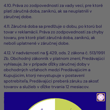
4.10. Práva zo zodpovednosti za vady veci, pre ktoré
platí záručná doba, zaniknú, ak sa neuplatnili v
záručnej dobe.
4.11. Záručná doba sa predlžuje o dobu, po ktorú bol
tovar v reklamácii. Práva zo zodpovednosti za chyby
tovaru, pre ktoré platí záručná doba, zaniknú, ak
neboli uplatnené v záručnej dobe.
4.12. V nadväznosti na § 429, ods. 2 zákona č. 513/1991
Zb. Obchodný zákonník v platnom znení, Predávajúci
vyhlasuje, že v prípade dĺžky záručnej doby v
obchodných vzťahoch medzi Predávajúcim a
Kupujúcim, ktorý nevystupuje v postavení
spotrebiteľa, Predávajúci preberá záruku za akosť
tovarov a služieb v dĺžke trvania 12 mesiacov.
Záručná doba začína plynúť v zmysle ustanovenia Čl.
IV, bod 4.1 tohto Reklamačného poriadku.