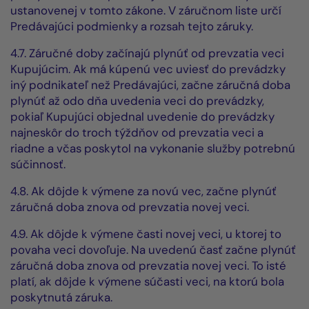
ustanovenej v tomto zákone. V záručnom liste určí
Predávajúci podmienky a rozsah tejto záruky.
4.7. Záručné doby začínajú plynúť od prevzatia veci
Kupujúcim. Ak má kúpenú vec uviesť do prevádzky
iný podnikateľ než Predávajúci, začne záručná doba
plynúť až odo dňa uvedenia veci do prevádzky,
pokiaľ Kupujúci objednal uvedenie do prevádzky
najneskôr do troch týždňov od prevzatia veci a
riadne a včas poskytol na vykonanie služby potrebnú
súčinnosť.
4.8. Ak dôjde k výmene za novú vec, začne plynúť
záručná doba znova od prevzatia novej veci.
4.9. Ak dôjde k výmene časti novej veci, u ktorej to
povaha veci dovoľuje. Na uvedenú časť začne plynúť
záručná doba znova od prevzatia novej veci. To isté
platí, ak dôjde k výmene súčasti veci, na ktorú bola
poskytnutá záruka.