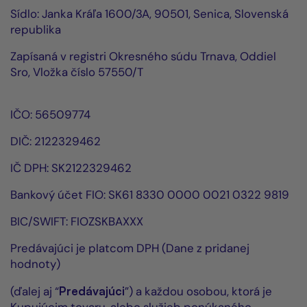
Sídlo:
Janka Kráľa 1600/3A,
90501, Senica, Slovenská
republika
Zapísaná v registri Okresného súdu Trnava, Oddiel
Sro, Vložka číslo
57550/T
IČO:
56509774
DIČ:
2122329462
IČ DPH: SK
2122329462
Bankový účet FIO:
SK61 8330 0000 0021 0322 9819
BIC/SWIFT:
FIOZSKBAXXX
Predávajúci je platcom DPH (Dane z pridanej
hodnoty)
(ďalej aj “
Predávajúci
”) a každou osobou, ktorá je