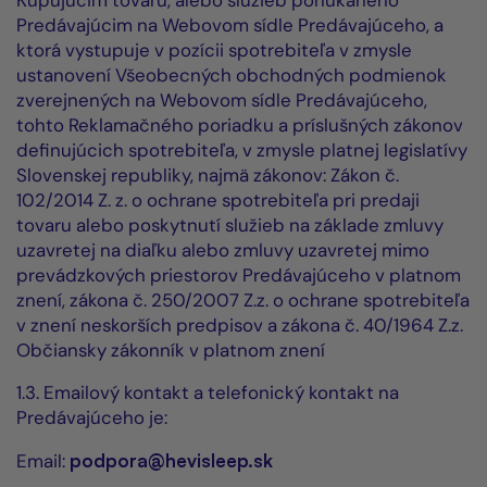
Kupujúcim tovaru, alebo služieb ponúkaného
Predávajúcim na Webovom sídle Predávajúceho, a
ktorá vystupuje v pozícii spotrebiteľa v zmysle
ustanovení Všeobecných obchodných podmienok
zverejnených na Webovom sídle Predávajúceho,
tohto Reklamačného poriadku a príslušných zákonov
definujúcich spotrebiteľa, v zmysle platnej legislatívy
Slovenskej republiky, najmä zákonov: Zákon č.
102/2014 Z. z. o ochrane spotrebiteľa pri predaji
tovaru alebo poskytnutí služieb na základe zmluvy
uzavretej na diaľku alebo zmluvy uzavretej mimo
prevádzkových priestorov Predávajúceho v platnom
znení, zákona č. 250/2007 Z.z. o ochrane spotrebiteľa
v znení neskorších predpisov a zákona č. 40/1964 Z.z.
Občiansky zákonník v platnom znení
1.3. Emailový kontakt a telefonický kontakt na
Predávajúceho je:
Email:
podpora@hevisleep.sk