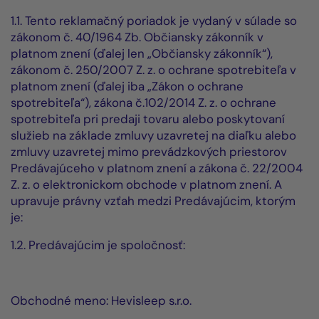
1.1. Tento reklamačný poriadok je vydaný v súlade so
zákonom č. 40/1964 Zb. Občiansky zákonník v
platnom znení (ďalej len „Občiansky zákonník“),
zákonom č. 250/2007 Z. z. o ochrane spotrebiteľa v
platnom znení (ďalej iba „Zákon o ochrane
spotrebiteľa“), zákona č.102/2014 Z. z. o ochrane
spotrebiteľa pri predaji tovaru alebo poskytovaní
služieb na základe zmluvy uzavretej na diaľku alebo
zmluvy uzavretej mimo prevádzkových priestorov
Predávajúceho v platnom znení a zákona č. 22/2004
Z. z. o elektronickom obchode v platnom znení. A
upravuje právny vzťah medzi Predávajúcim, ktorým
je:
1.2. Predávajúcim je spoločnosť:
Obchodné meno:
Hevisleep
s.r.o.