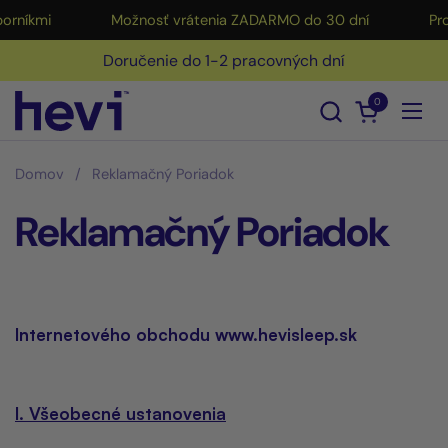
Preskočiť na obsah
mi
Možnosť vrátenia ZADARMO do 30 dní
Produkt
Doručenie do 1-2 pracovných dní
0
Otvoriť nák
Otvo
Domov
/
Reklamačný Poriadok
Reklamačný Poriadok
Internetového obchodu www.hevisleep.sk
I. Všeobecné ustanovenia