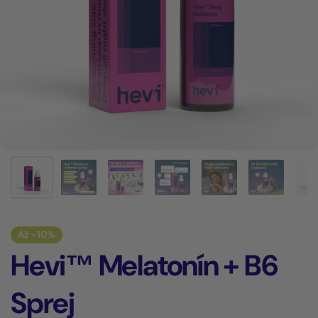
Až -10%
Hevi™ Melatonín + B6
Sprej