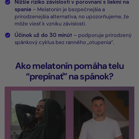
Nižšie riziko závislosti v porovnaní s liekmi na
spanie
– Melatonín je bezpečnejšia a
prirodzenejšia alternatíva, no upozorňujeme, že
môže viesť k vzniku závislosti.
Účinok už do 30 minút
– podporuje prirodzený
spánkový cyklus bez ranného „otupenia“.
Ako melatonín pomáha telu
“prepínať” na spánok?