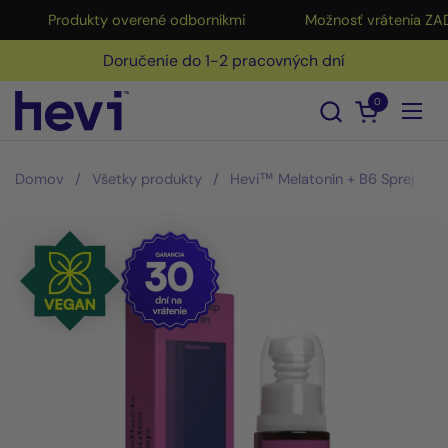
Preskočiť na obsah
Produkty overené odborníkmi
Možnosť vrátenia ZADA
Doručenie do 1-2 pracovných dní
0
Otvoriť nák
Otvo
Domov
/
Všetky produkty
/
Hevi™ Melatonín + B6 Sprej