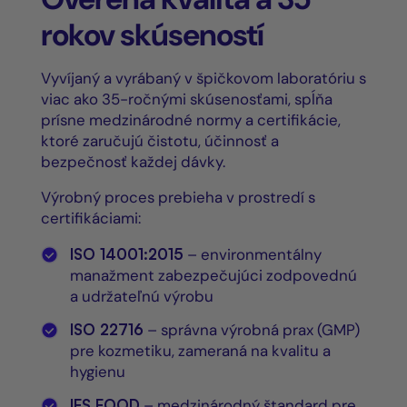
rokov skúseností
Vyvíjaný a vyrábaný v špičkovom laboratóriu s
viac ako 35-ročnými skúsenosťami, spĺňa
prísne medzinárodné normy a certifikácie,
ktoré zaručujú čistotu, účinnosť a
bezpečnosť každej dávky.
Výrobný proces prebieha v prostredí s
certifikáciami:
ISO 14001:2015
– environmentálny
manažment zabezpečujúci zodpovednú
a udržateľnú výrobu
ISO 22716
– správna výrobná prax (GMP)
pre kozmetiku, zameraná na kvalitu a
hygienu
IFS FOOD
– medzinárodný štandard pre