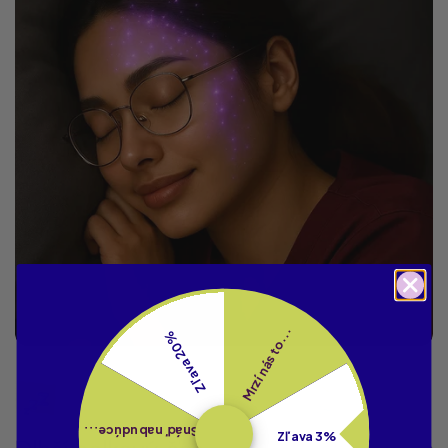
Mrzí nás to...
Zľava 20%
Snáď nabudúce...
Zľava 3%