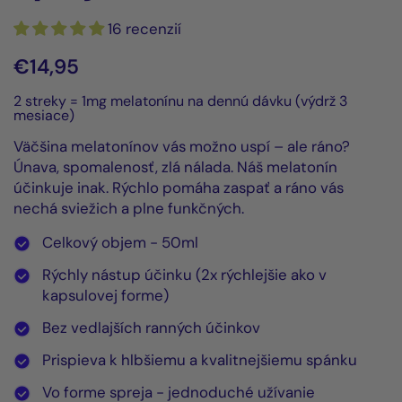
16 recenzií
€14,95
2 streky = 1mg melatonínu na dennú dávku (výdrž 3
mesiace)
Väčšina melatonínov vás možno uspí – ale ráno?
Únava, spomalenosť, zlá nálada. Náš melatonín
účinkuje inak. Rýchlo pomáha zaspať a ráno vás
nechá sviežich a plne funkčných.
Celkový objem - 50ml
Rýchly nástup účinku (2x rýchlejšie ako v
kapsulovej forme)
Bez vedlajších ranných účinkov
Prispieva k hlbšiemu a kvalitnejšiemu spánku
Vo forme spreja - jednoduché užívanie